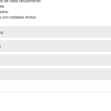
es de cada lanzamiento.

e.

ados.

Cómo atacar la bola con rodados lentos.			
es
s