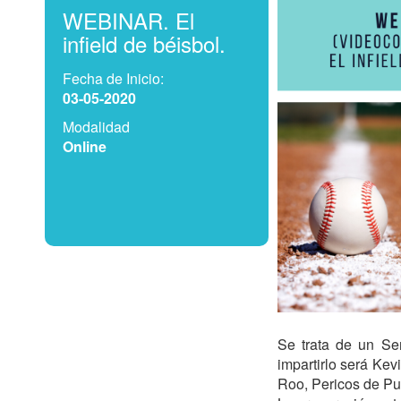
WEBINAR. El
infield de béisbol.
Fecha de Inicio:
03-05-2020
Modalidad
Online
Se trata de un Sem
impartirlo será Ke
Roo, Pericos de Pu