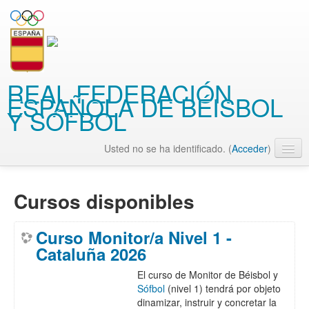
REAL FEDERACIÓN
ESPAÑOLA DE BÉISBOL
Y SÓFBOL
Usted no se ha identificado. (
Acceder
)
Español - Internacional (es)
Cursos disponibles
Curso Monitor/a Nivel 1 -
Cataluña 2026
El curso de Monitor de Béisbol y
Sófbol
(nivel 1) tendrá por objeto
dinamizar, instruir y concretar la