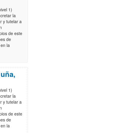
ivel 1)
cretar la
 y tutelar a
en
pios de este
nes de
 en la
luña,
ivel 1)
cretar la
 y tutelar a
en
pios de este
nes de
 en la