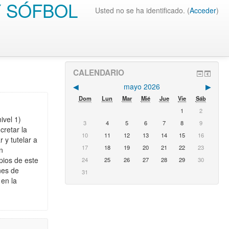
Y SÓFBOL
Usted no se ha identificado. (
Acceder
)
CALENDARIO
◀︎
mayo 2026
▶︎
Dom
Lun
Mar
Mié
Jue
Vie
Sáb
1
2
ivel 1)
3
4
5
6
7
8
9
cretar la
10
11
12
13
14
15
16
 y tutelar a
17
18
19
20
21
22
23
en
pios de este
24
25
26
27
28
29
30
nes de
31
 en la