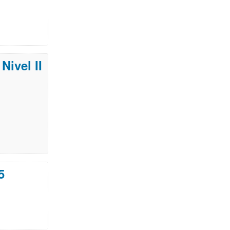
Nivel II
5