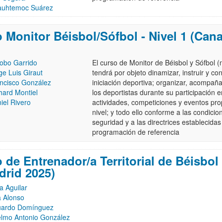
uhtemoc Suárez
 Monitor Béisbol/Sófbol - Nivel 1 (Cana
obo Garrido
El curso de Monitor de Béisbol y Sófbol (n
ge Luis Giraut
tendrá por objeto dinamizar, instruir y con
ncisco González
iniciación deportiva; organizar, acompañar
hard Montiel
los deportistas durante su participación 
iel Rivero
actividades, competiciones y eventos pro
nivel; y todo ello conforme a las condicio
seguridad y a las directrices establecidas
programación de referencia
 de Entrenador/a Territorial de Béisbol 
adrid 2025)
sa Aguilar
 Alonso
ardo Domínguez
lmo Antonio González