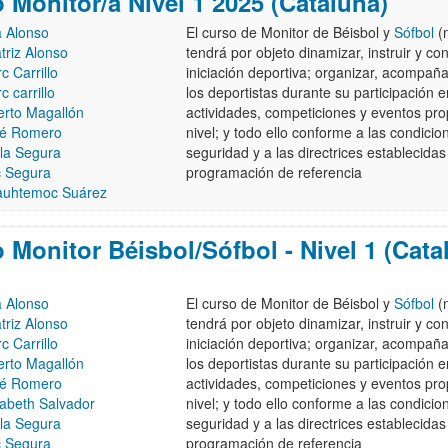
 Monitor/a Nivel 1 2025 (Cataluña)
 Alonso
El curso de Monitor de Béisbol y
Sófbol
(n
triz Alonso
tendrá por objeto dinamizar, instruir y con
c Carrillo
iniciación deportiva; organizar, acompañar
c carrillo
los deportistas durante su participación 
erto Magallón
actividades, competiciones y eventos pro
é Romero
nivel; y todo ello conforme a las condicio
la Segura
seguridad y a las directrices establecidas
c Segura
programación de referencia
uhtemoc Suárez
 Monitor Béisbol/Sófbol - Nivel 1 (Cata
 Alonso
El curso de Monitor de Béisbol y
Sófbol
(n
triz Alonso
tendrá por objeto dinamizar, instruir y con
c Carrillo
iniciación deportiva; organizar, acompañar
erto Magallón
los deportistas durante su participación 
é Romero
actividades, competiciones y eventos pro
sabeth Salvador
nivel; y todo ello conforme a las condicio
la Segura
seguridad y a las directrices establecidas
c Segura
programación de referencia