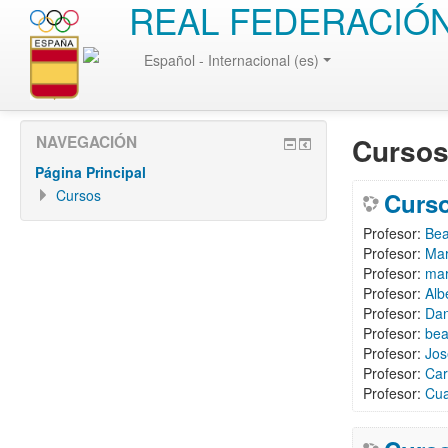
REAL FEDERACIÓN
Español - Internacional (es)
Cursos
NAVEGACIÓN
Página Principal
Cursos
Curso
Profesor:
Bea
Profesor:
Mar
Profesor:
mar
Profesor:
Alb
Profesor:
Dan
Profesor:
bea
Profesor:
Jos
Profesor:
Car
Profesor:
Cua