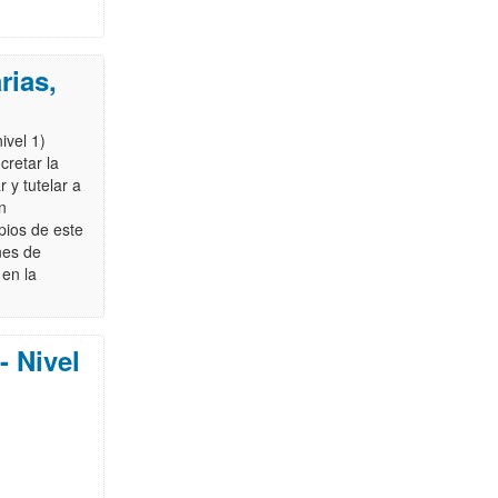
rias,
ivel 1)
cretar la
 y tutelar a
en
pios de este
nes de
 en la
- Nivel